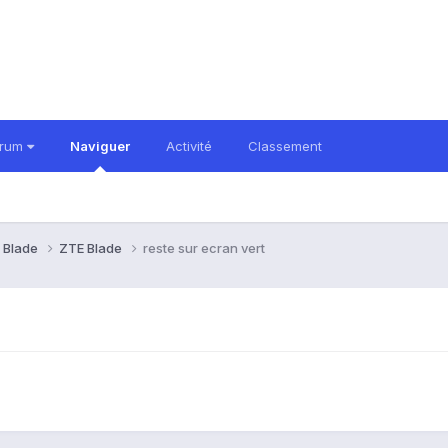
orum
Naviguer
Activité
Classement
 Blade
ZTE Blade
reste sur ecran vert