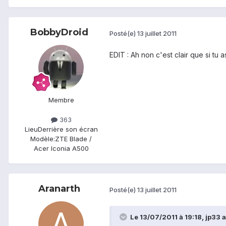
BobbyDroid
Posté(e)
13 juillet 2011
EDIT : Ah non c'est clair que si tu 
Membre
363
Lieu
Derrière son écran
Modèle:
ZTE Blade /
Acer Iconia A500
Aranarth
Posté(e)
13 juillet 2011
Le 13/07/2011 à 19:18, jp33 a 