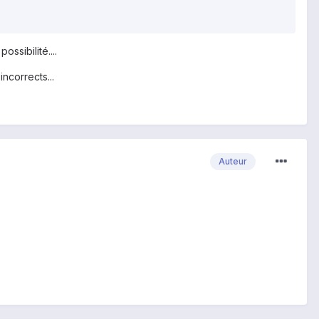
ssibilité....
ncorrects...
Auteur