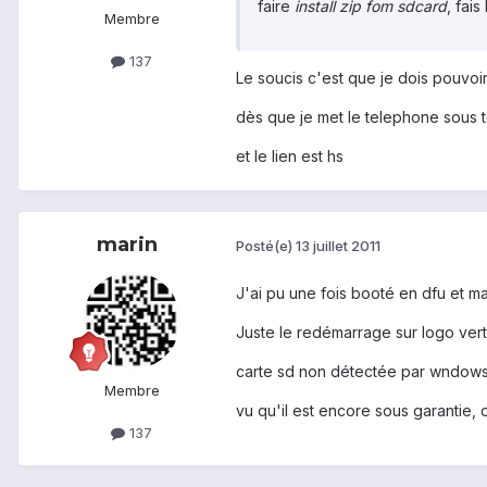
faire
install zip fom sdcard
, fai
Membre
137
Le soucis c'est que je dois pouvoir 
dès que je met le telephone sous te
et le lien est hs
marin
Posté(e)
13 juillet 2011
J'ai pu une fois booté en dfu et main
Juste le redémarrage sur logo vert 
carte sd non détectée par wndow
Membre
vu qu'il est encore sous garantie, 
137