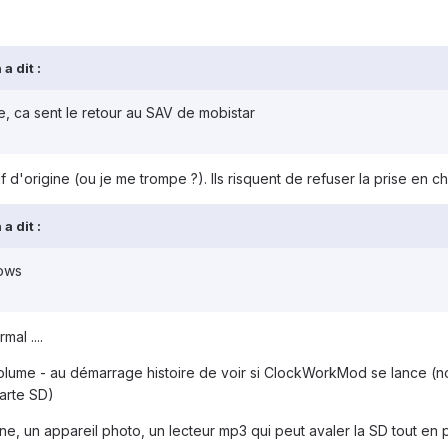
a dit :
e, ca sent le retour au SAV de mobistar
auf d'origine (ou je me trompe ?). Ils risquent de refuser la prise en ch
a dit :
dows
mal ....
Volume - au démarrage histoire de voir si ClockWorkMod se lance (norm
carte SD)
ne, un appareil photo, un lecteur mp3 qui peut avaler la SD tout en 