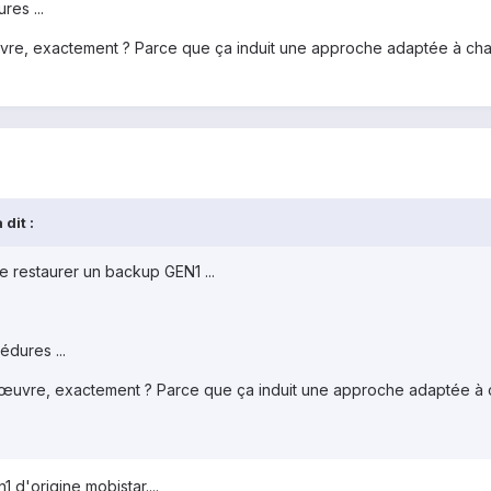
res ...
uvre, exactement ? Parce que ça induit une approche adaptée à chaq
dit :
e restaurer un backup GEN1 ...
édures ...
anœuvre, exactement ? Parce que ça induit une approche adaptée à c
d'origine mobistar....