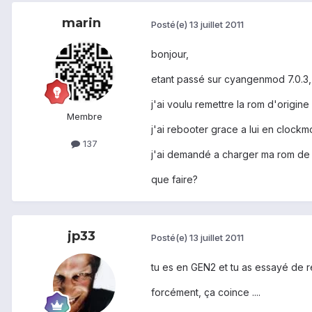
marin
Posté(e)
13 juillet 2011
bonjour,
etant passé sur cyangenmod 7.0.3,
j'ai voulu remettre la rom d'origin
Membre
j'ai rebooter grace a lui en cloc
137
j'ai demandé a charger ma rom de m
que faire?
jp33
Posté(e)
13 juillet 2011
tu es en GEN2 et tu as essayé de r
forcément, ça coince ....