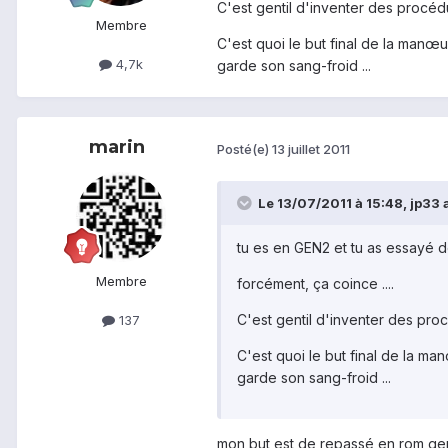
C'est gentil d'inventer des procédu
Membre
C'est quoi le but final de la manœ
4,7k
garde son sang-froid ...
marin
Posté(e)
13 juillet 2011
Le 13/07/2011 à 15:48, jp33 a 
tu es en GEN2 et tu as essayé d
Membre
forcément, ça coince ....
C'est gentil d'inventer des proc
137
C'est quoi le but final de la m
garde son sang-froid ...
mon but est de repassé en rom gen1 