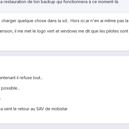
s la restauration de ton backup qui fonctionnera à ce moment-là.
charger quelque chose dans la sd... Hors ici je n'en ai même pas la po
nsion, il me met le logo vert et windows me dit que les pilotes sont i
tenant il refuse tout...
possible...
s
ca sent le retour au SAV de mobistar