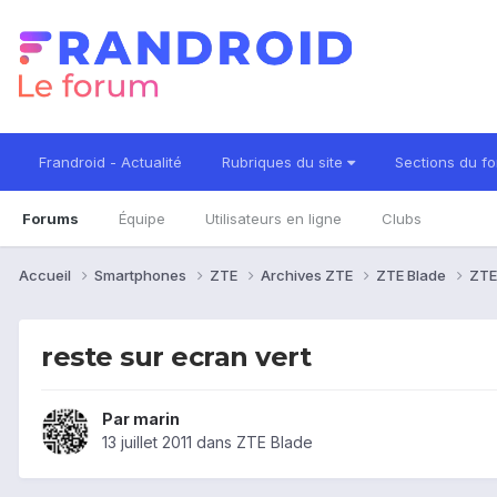
Frandroid - Actualité
Rubriques du site
Sections du f
Forums
Équipe
Utilisateurs en ligne
Clubs
Accueil
Smartphones
ZTE
Archives ZTE
ZTE Blade
ZTE
reste sur ecran vert
Par
marin
13 juillet 2011
dans
ZTE Blade