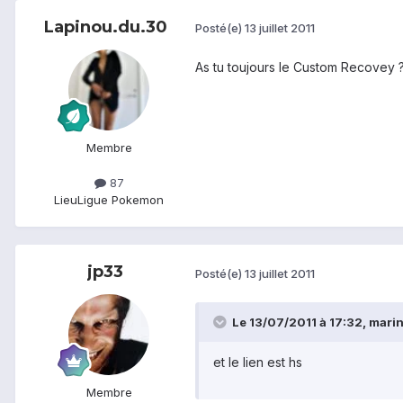
Lapinou.du.30
Posté(e)
13 juillet 2011
As tu toujours le Custom Recovey ? 
Membre
87
Lieu
Ligue Pokemon
jp33
Posté(e)
13 juillet 2011
Le 13/07/2011 à 17:32, marin 
et le lien est hs
Membre