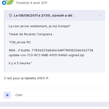
Posté(e)
9 août 2011
Le 08/08/2011 à 21:55, zizouth a dit :
La rom arrive visiblement, je me trompe?
Tweet de Ricardo Cerqueira :
"CM_arcee RC
Well... it builds: 7783d223a9a5e3a8f7683920eb2e2728
update-cm-7.1.0-RC1-SMB-A1011-KANG-signed.zip
Il y a 5 heures"
C'est pour la tablette A1011 :P
Citer