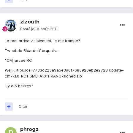
zizouth
Posté(e)
8 août 2011
La rom arrive visiblement, je me trompe?
Tweet de Ricardo Cerqueira :
"CM_arcee RC
Well... it builds: 7783d223a9a5e3a8f7683920eb2e2728 update-
cm-7.1.0-RC1-SMB-A1011-KANG-signed.zip
Il y a 5 heures"
Citer
phrogz