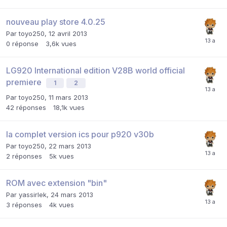
nouveau play store 4.0.25
Par
toyo250
,
12 avril 2013
0
réponse
3,6k
vues
LG920 International edition V28B world official
premiere
1
2
Par
toyo250
,
11 mars 2013
42
réponses
18,1k
vues
la complet version ics pour p920 v30b
Par
toyo250
,
22 mars 2013
2
réponses
5k
vues
ROM avec extension "bin"
Par
yassirlek
,
24 mars 2013
3
réponses
4k
vues