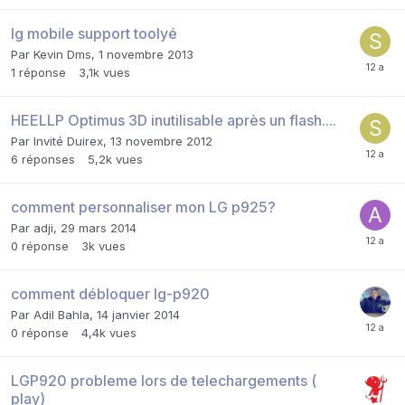
lg mobile support toolyé
Par
Kevin Dms
,
1 novembre 2013
1
réponse
3,1k
vues
HEELLP Optimus 3D inutilisable après un flash....
Par Invité Duirex,
13 novembre 2012
6
réponses
5,2k
vues
comment personnaliser mon LG p925?
Par
adji
,
29 mars 2014
0
réponse
3k
vues
comment débloquer lg-p920
Par
Adil Bahla
,
14 janvier 2014
0
réponse
4,4k
vues
LGP920 probleme lors de telechargements (
play)