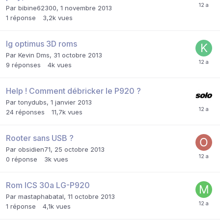
Par
bibine62300
,
1 novembre 2013
1
réponse
3,2k
vues
lg optimus 3D roms
Par
Kevin Dms
,
31 octobre 2013
9
réponses
4k
vues
Help ! Comment débricker le P920 ?
Par
tonydubs
,
1 janvier 2013
24
réponses
11,7k
vues
Rooter sans USB ?
Par
obsidien71
,
25 octobre 2013
0
réponse
3k
vues
Rom ICS 30a LG-P920
Par
mastaphabatal
,
11 octobre 2013
1
réponse
4,1k
vues