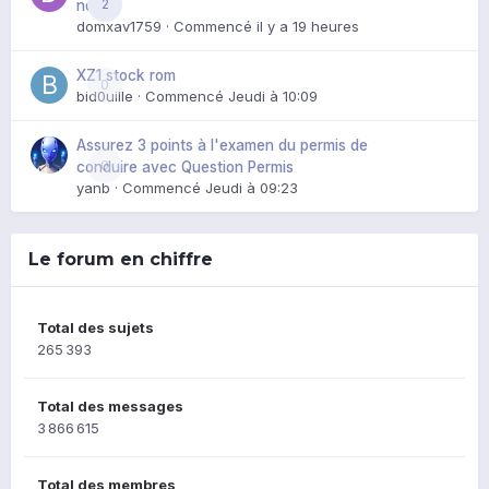
2
noir
domxav1759
· Commencé
il y a 19 heures
XZ1 stock rom
0
bid0uille
· Commencé
Jeudi à 10:09
Assurez 3 points à l'examen du permis de
0
conduire avec Question Permis
yanb
· Commencé
Jeudi à 09:23
Le forum en chiffre
Total des sujets
265 393
Total des messages
3 866 615
Total des membres