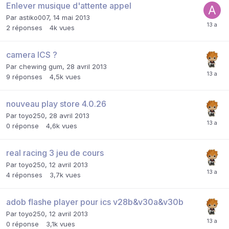
Enlever musique d'attente appel
Par
astiko007
,
14 mai 2013
2
réponses
4k
vues
camera ICS ?
Par
chewing gum
,
28 avril 2013
9
réponses
4,5k
vues
nouveau play store 4.0.26
Par
toyo250
,
28 avril 2013
0
réponse
4,6k
vues
real racing 3 jeu de cours
Par
toyo250
,
12 avril 2013
4
réponses
3,7k
vues
adob flashe player pour ics v28b&v30a&v30b
Par
toyo250
,
12 avril 2013
0
réponse
3,1k
vues