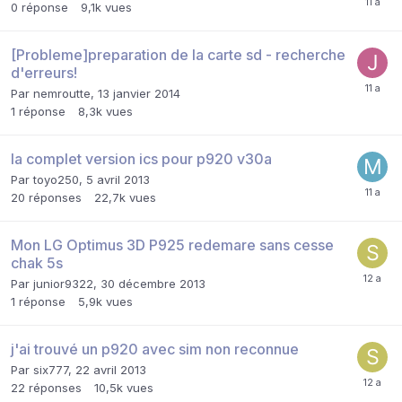
0
réponse
9,1k
vues
[Probleme]preparation de la carte sd - recherche
d'erreurs!
Par
nemroutte
,
13 janvier 2014
1
réponse
8,3k
vues
la complet version ics pour p920 v30a
Par
toyo250
,
5 avril 2013
20
réponses
22,7k
vues
Mon LG Optimus 3D P925 redemare sans cesse
chak 5s
Par
junior9322
,
30 décembre 2013
1
réponse
5,9k
vues
j'ai trouvé un p920 avec sim non reconnue
Par
six777
,
22 avril 2013
22
réponses
10,5k
vues