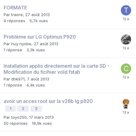
FORMATE
Par
traore
,
27 août 2013
4
réponses
5,7k
vues
Problème sur LG Optimus P920
Par
huy nyobe
,
27 août 2013
1
réponse
3,3k
vues
Installation applis directement sur la carte SD -
Modification du ficihier vold.fstab
Par
dhk971
,
7 août 2013
1
réponse
4,4k
vues
avoir un acces root sur la v28b lg p920
1
2
3
Par
toyo250
,
17 mars 2013
50
réponses
19,9k
vues