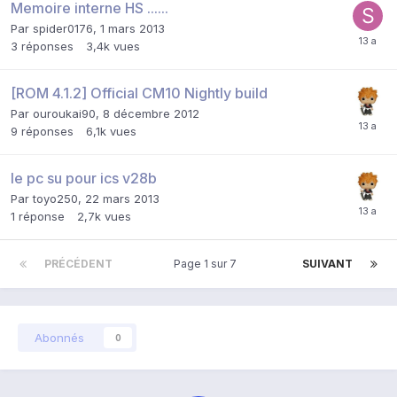
Memoire interne HS ......
Par
spider0176
,
1 mars 2013
3
réponses
3,4k
vues
[ROM 4.1.2] Official CM10 Nightly build
Par
ouroukai90
,
8 décembre 2012
9
réponses
6,1k
vues
le pc su pour ics v28b
Par
toyo250
,
22 mars 2013
1
réponse
2,7k
vues
PRÉCÉDENT
Page 1 sur 7
SUIVANT
Abonnés
0