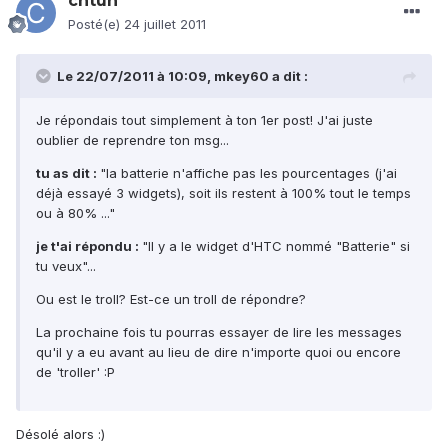
chtun
Posté(e)
24 juillet 2011
Le 22/07/2011 à 10:09, mkey60 a dit :
Je répondais tout simplement à ton 1er post! J'ai juste
oublier de reprendre ton msg...
tu as dit :
"la batterie n'affiche pas les pourcentages (j'ai
déjà essayé 3 widgets), soit ils restent à 100% tout le temps
ou à 80% ..."
je t'ai répondu :
"Il y a le widget d'HTC nommé "Batterie" si
tu veux"...
Ou est le troll? Est-ce un troll de répondre?
La prochaine fois tu pourras essayer de lire les messages
qu'il y a eu avant au lieu de dire n'importe quoi ou encore
de 'troller' :P
Désolé alors :)