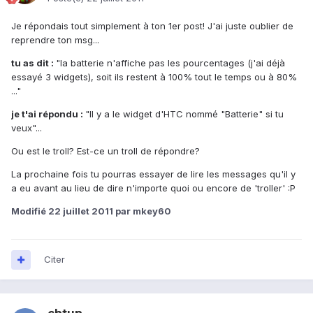
Je répondais tout simplement à ton 1er post! J'ai juste oublier de
reprendre ton msg...
tu as dit :
"la batterie n'affiche pas les pourcentages (j'ai déjà
essayé 3 widgets), soit ils restent à 100% tout le temps ou à 80%
..."
je t'ai répondu :
"Il y a le widget d'HTC nommé "Batterie" si tu
veux"...
Ou est le troll? Est-ce un troll de répondre?
La prochaine fois tu pourras essayer de lire les messages qu'il y
a eu avant au lieu de dire n'importe quoi ou encore de 'troller' :P
Modifié
22 juillet 2011
par mkey60
Citer