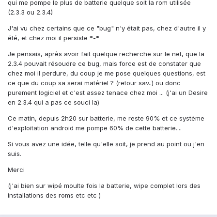
qui me pompe le plus de batterie quelque soit la rom utilisée
(2.3.3 ou 2.3.4)
J'ai vu chez certains que ce "bug" n'y était pas, chez d'autre il y
été, et chez moi il persiste *-*
Je pensais, après avoir fait quelque recherche sur le net, que la
2.3.4 pouvait résoudre ce bug, mais force est de constater que
chez moi il perdure, du coup je me pose quelques questions, est
ce que du coup sa serai matériel ? (retour sav..) ou donc
purement logiciel et c'est assez tenace chez moi ... (j'ai un Desire
en 2.3.4 qui a pas ce souci la)
Ce matin, depuis 2h20 sur batterie, me reste 90% et ce système
d'exploitation android me pompe 60% de cette batterie....
Si vous avez une idée, telle qu'elle soit, je prend au point ou j'en
suis.
Merci
(j'ai bien sur wipé moulte fois la batterie, wipe complet lors des
installations des roms etc etc )