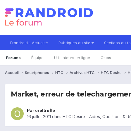
Frandroid - Actualité
Rubriques du site
Sections du f
Forums
Équipe
Utilisateurs en ligne
Clubs
Accueil
Smartphones
HTC
Archives HTC
HTC Desire
H
Market, erreur de telechargeme
Par
oreltrefle
16 juillet 2011
dans
HTC Desire - Aides, Questions & 