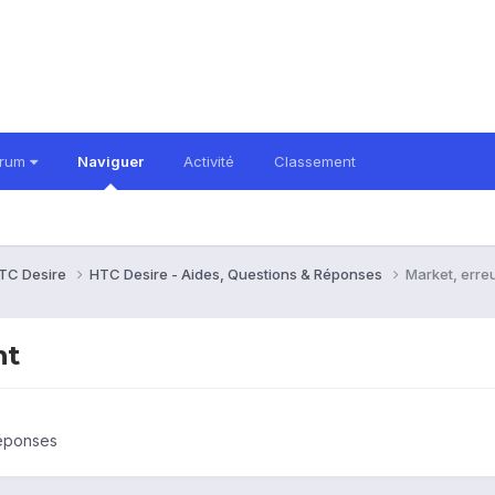
orum
Naviguer
Activité
Classement
TC Desire
HTC Desire - Aides, Questions & Réponses
Market, erre
nt
Réponses