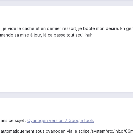
 je vide le cache et en dernier ressort, je boote mon desire. En gén
nde sa mise à jour, là ca passe tout seul :huh:
ans ce sujet :
Cyanogen version 7 Google tools
automatiquement sous cyanogen via le script /system/etc/init.d/06