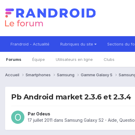
Frandroid - Actualité
Rubriques du site
Sections du f
Forums
Équipe
Utilisateurs en ligne
Clubs
Accueil
Smartphones
Samsung
Gamme Galaxy S
Samsung
Pb Android market 2.3.6 et 2.3.4
Par
Odeus
17 juillet 2011
dans
Samsung Galaxy S2 - Aide, Questi