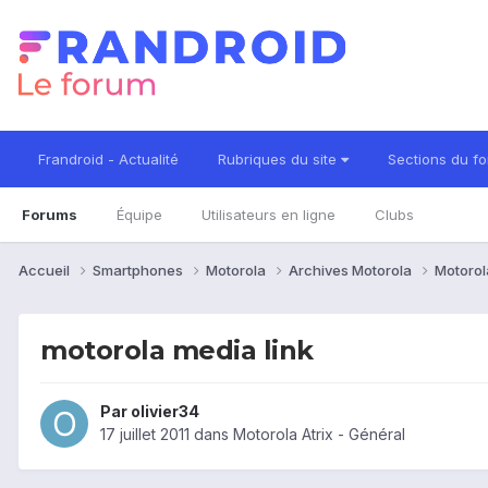
Frandroid - Actualité
Rubriques du site
Sections du f
Forums
Équipe
Utilisateurs en ligne
Clubs
Accueil
Smartphones
Motorola
Archives Motorola
Motorol
motorola media link
Par
olivier34
17 juillet 2011
dans
Motorola Atrix - Général