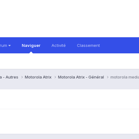
orum
Naviguer
Activité
Classement
a - Autres
Motorola Atrix
Motorola Atrix - Général
motorola media