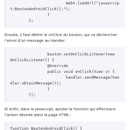
			WebV.loadUrl("javascrip
t:BoutonAndroidClick();");

		}

	};
Ensuite, il faut définir le onClick du bouton, qui va déclencher
l'envoi d'un message au Handler:
		bouton.setOnClickListener(new 
OnClickListener() {

		@Override

		public void onClick(View v) {

			handler.sendMessage(han
dler.obtainMessage());

		}

	});
Et enfin, dans le javascript, ajouter la fonction qui effectuera
l'action désirée dans la page HTML:
function BoutonAndroidClick() { 