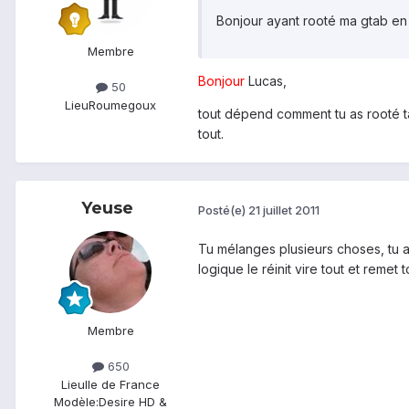
Bonjour ayant rooté ma gtab en ve
Membre
Bonjour
Lucas,
50
Lieu
Roumegoux
tout dépend comment tu as rooté ta 
tout.
Yeuse
Posté(e)
21 juillet 2011
Tu mélanges plusieurs choses, tu a
logique le réinit vire tout et remet 
Membre
650
Lieu
Ile de France
Modèle:
Desire HD &