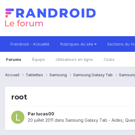
Frandroid - Actualité
Rubriques du site
Sections du f
Forums
Équipe
Utilisateurs en ligne
Clubs
Accueil
Tablettes
Samsung
Samsung Galaxy Tab
Samsung
root
Par
lucas00
20 juillet 2011
dans
Samsung Galaxy Tab - Aides, Que