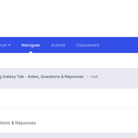
orum
Naviguer
Activité
Classement
 Galaxy Tab - Aides, Questions & Réponses
root
stions & Réponses