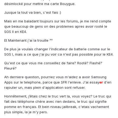
désimlocké pour mettre ma carte Bouygue.
Jusque la tout va bien, c'est fais :)
Mais en me baladant toujours sur les forums, je me rend compte
que beaucoup de gens on des problemes apres avoir rooté le
SGS II en KE4.
Et Maintenant j'ai la trouille ^^
De plus je voulais changer l'indicateur de batterie comme sur le
SGS I, mais a ce que j'ai pu voir ca n'est pas possible pour le KE4.
Qu'est ce que vous me conseillez de faire? Rooté? Flashé?
Pleuré?
Ah derniere question, pourriez vous m'aidez a avoir Samsung
Apps sur le telephone, parce que SFR l'enleve. J'ai essay
er
d'en
rajouter un, mais plein d'application sont refuser.
Honnêtement, j’étais chez le truc vert la, vous voyez? Le truc qui
fait des téléphone chère avec rien dedans, le truc qui signifie
pomme en français. Et bein niveau jailbreak, c'etais vachement
plus simple, la je m'y pers.