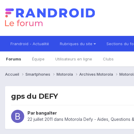
Frandroid - Actualité
Rubriques du site
Sections du f
Forums
Équipe
Utilisateurs en ligne
Clubs
Accueil
Smartphones
Motorola
Archives Motorola
Motorol
gps du DEFY
Par
bangalter
22 juillet 2011
dans
Motorola Defy - Aides, Questions