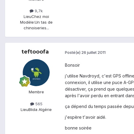
9,7k
Lieu
Chez moi
Modèle:
Un tas de
chinoiseries...
teftooofa
Posté(e)
26 juillet 2011
Bonsoir
j'utilise Navdroyd, c'est GPS offlin
connexion, il utilise une puce A-GP
désactiver, ça prend que quelques 
Membre
après l'avoir perdu en entrant da
565
ça dépend du temps passée depuis
Lieu
Blida Algérie
j'espère t'avoir aidé.
bonne soirée