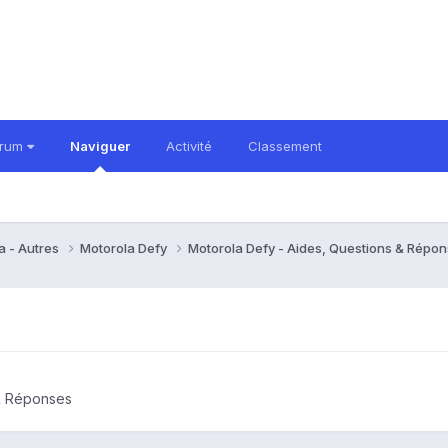
orum
Naviguer
Activité
Classement
a - Autres
Motorola Defy
Motorola Defy - Aides, Questions & Répo
 & Réponses