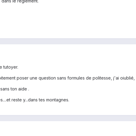
é dans le règlement.
 tutoyer.
tement poser une question sans formules de politesse, j'ai oiublié, c'e
,sans ton aide .
...et reste y...dans tes montagnes.