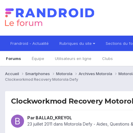
Frandroid - Actualité
Rubriques du site
Sections du f
Forums
Équipe
Utilisateurs en ligne
Clubs
Accueil
Smartphones
Motorola
Archives Motorola
Motorol
Clockworkmod Recovery Motorola Defy
Clockworkmod Recovery Motorol
Par
BALLAD_KREYOL
23 juillet 2011
dans
Motorola Defy - Aides, Questions