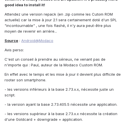
good idea to install it!
Attendez une version repack (en .zip comme les Cutom ROM
actuelle) car la mise à jour 2.1 sera certainement doté d'un SPL
"incontournable" , une fois flashé, il n'y aura peut-être plus
moyen de revenir en arrière...
Source
:
Android@Modaco
Avis perso:
C'est un conseil à prendre au sérieux, ne venant pas de
n'importe qui : Paul, auteur de la Modaco Custom ROM.
En effet avec le temps et les mise à jour il devient plus difficile de
rooter son smartphone.
- les versions inférieurs à la base 2.73.x.x, nécessite juste un
script.
- la version ayant la base 2.73.405.5 nécessite une application.
- les versions supérieur à la base 2.73.x.x nécessite la création
d'une Goldcard + downgrade + application.