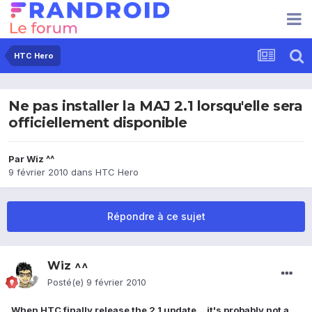
HTC Hero
Ne pas installer la MAJ 2.1 lorsqu'elle sera
officiellement disponible
Par
Wiz ^^
9 février 2010
dans
HTC Hero
Répondre à ce sujet
Wiz ^^
Posté(e)
9 février 2010
When HTC finally release the 2.1 update... it's probably not a