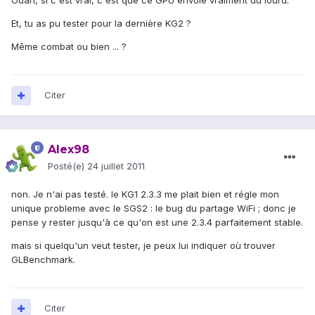
Ouah, si c'est vrai, c'est que ce GPU envoie vraiment du lourd.
Et, tu as pu tester pour la dernière KG2 ?
Même combat ou bien ... ?
Citer
Alex98
Posté(e)
24 juillet 2011
non. Je n'ai pas testé. le KG1 2.3.3 me plait bien et régle mon
unique probleme avec le SGS2 : le bug du partage WiFi ; donc je
pense y rester jusqu'à ce qu'on est une 2.3.4 parfaitement stable.
mais si quelqu'un veut tester, je peux lui indiquer où trouver
GLBenchmark.
Citer