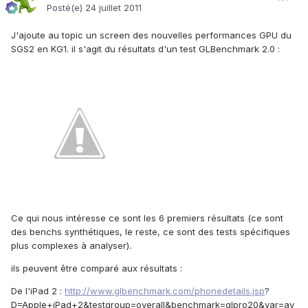
Posté(e)
24 juillet 2011
J'ajoute au topic un screen des nouvelles performances GPU du
SGS2 en KG1. il s'agit du résultats d'un test GLBenchmark 2.0 :
Ce qui nous intéresse ce sont les 6 premiers résultats (ce sont
des benchs synthétiques, le reste, ce sont des tests spécifiques
plus complexes à analyser).
ils peuvent être comparé aux résultats :
De l'iPad 2 :
http://www.glbenchmark.com/phonedetails.jsp
?
D=Apple+iPad+2&testgroup=overall&benchmark=glpro20&var=av