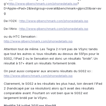
g'>
http://www.glbenchmark.com/phonedetails.jsp
?
D=Apple+iPad+2&testgroup=overall&benchmark=glpro20&var=av
g
De l'O2X :
http://www.glbenchmark.com/phonedetails.jsp
De l'Atrix :
http://www.glbenchmark.com/phonedetails.jsp
ou du HTC Sensation :
http://www.glbenchmark.com/phonedetails.jsp
Attention tout de même. Les Tegra 2 n'ont pas de VSync tandis
que tout les autres si. tous résultats au dessus de 55Fps pour le
SGS2, l'iPad 2 ou le Sensation est donc un résultats "bridé". Un
résultat à 57+ étant un résultats fortement bridé.
On peut aussi comparer aux anciens résultats du SGS2 ici :
http://www.glbenchmark.com/phonedetails.jsp
Clairement, le SGS2 a les résultats les plus haut, loin devant l'iPad
2 (handicapé par sa résolution) alors qu'il avait des résultats
comparable avant. Pourtant on voit bien que le SGS2 est
largement bridé par la VSync.
Modifié
24 juillet 2011
par Alex98