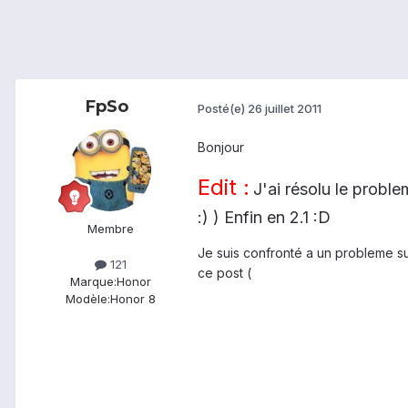
FpSo
Posté(e)
26 juillet 2011
Bonjour
Edit :
J'ai résolu le probl
:) ) Enfin en 2.1 :D
Membre
Je suis confronté a un probleme s
121
ce post (
Marque:
Honor
Modèle:
Honor 8