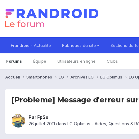
Frandroid - Actualité
Rubriques du site
Sections du f
Forums
Équipe
Utilisateurs en ligne
Clubs
Accueil
Smartphones
LG
Archives LG
LG Optimus
LG O
[Probleme] Message d'erreur su
Par
FpSo
26 juillet 2011
dans
LG Optimus - Aides, Questions & 