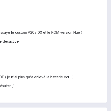
 essaye le custom V20a_00 et le ROM version Nue )
e désactivé.
"
je n'ai plus qu'a enlevé la batterie ect ...)
sultat :/