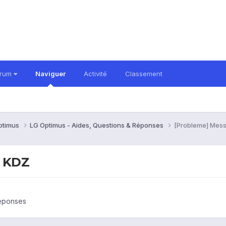
orum
Naviguer
Activité
Classement
ptimus
LG Optimus - Aides, Questions & Réponses
[Probleme] Mess
r KDZ
Réponses