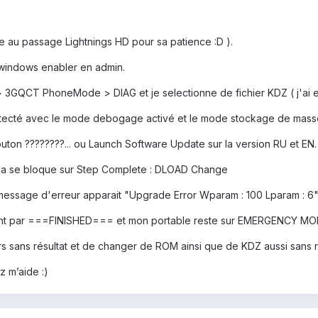
ie au passage Lightnings HD pour sa patience :D ).
 windows enabler en admin.
> 3GQCT PhoneMode > DIAG et je selectionne de fichier KDZ ( j'ai
tecté avec le mode debogage activé et le mode stockage de mass
ton ????????... ou Launch Software Update sur la version RU et EN.
ela se bloque sur Step Complete : DLOAD Change
n message d'erreur apparait "Upgrade Error Wparam : 100 Lparam : 6
ant par ===FINISHED=== et mon portable reste sur EMERGENCY MODE ( 
s sans résultat et de changer de ROM ainsi que de KDZ aussi sans ré
z m’aide :)