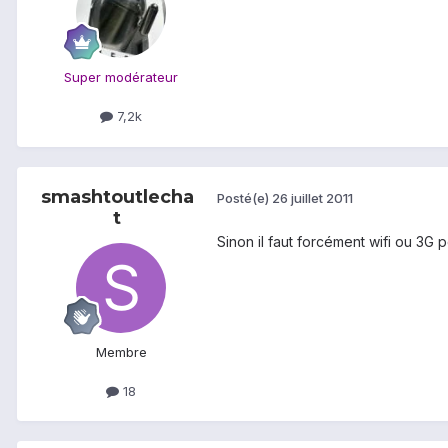
Super modérateur
7,2k
smashtoutlecha
Posté(e)
26 juillet 2011
t
Sinon il faut forcément wifi ou 3G po
Membre
18