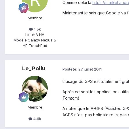
Comme celui la
https://market.and
Maintenant je sais que Google va 
Membre
1,5k
Lieu
HA HA
Modèle:
Galaxy Nexus &
HP TouchPad
Le_Poilu
Posté(e)
27 juillet 2011
L'usage du GPS est totalement gratu
Après ce sont les applications uti
Tomtom).
Membre
A noter que le A-GPS (Assisted GPS
AGPS n'est pas boligatoire, si pas
4,6k