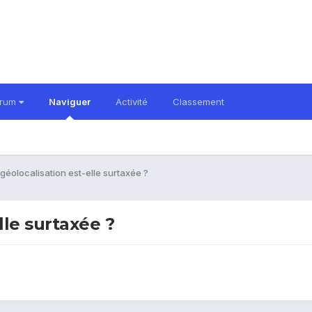
orum
Naviguer
Activité
Classement
géolocalisation est-elle surtaxée ?
lle surtaxée ?