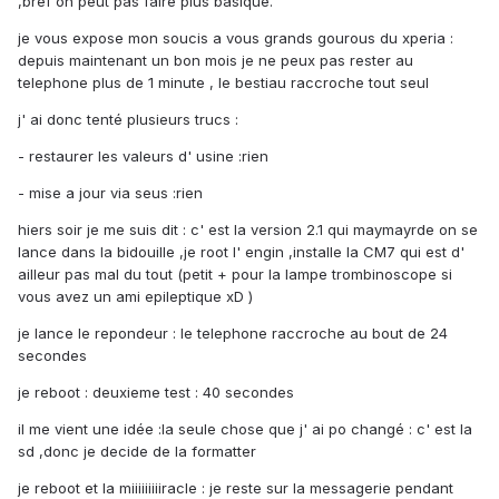
,bref on peut pas faire plus basique.
je vous expose mon soucis a vous grands gourous du xperia :
depuis maintenant un bon mois je ne peux pas rester au
telephone plus de 1 minute , le bestiau raccroche tout seul
j' ai donc tenté plusieurs trucs :
- restaurer les valeurs d' usine :rien
- mise a jour via seus :rien
hiers soir je me suis dit : c' est la version 2.1 qui maymayrde on se
lance dans la bidouille ,je root l' engin ,installe la CM7 qui est d'
ailleur pas mal du tout (petit + pour la lampe trombinoscope si
vous avez un ami epileptique xD )
je lance le repondeur : le telephone raccroche au bout de 24
secondes
je reboot : deuxieme test : 40 secondes
il me vient une idée :la seule chose que j' ai po changé : c' est la
sd ,donc je decide de la formatter
je reboot et la miiiiiiiiiracle : je reste sur la messagerie pendant