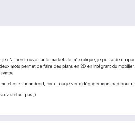
je n'ai rien trouvé sur le market. Je m'explique, je posséde un ipad (o
eux mots permet de faire des plans en 2D en intégrant du mobilier...
r sympa.
eme chose sur android, car et oui je veux dégager mon ipad pour une
itez surtout pas ;)