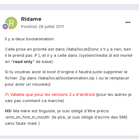
Ridame
Posté(e)
28 juillet 2011
Il y a deux bootanimation.
Celle prise en priorité est dans /data/local(Donc s'il y a rien, ben
il le prend pas :P ), et il y a celle dans /system/media (il est monté
en "
read only
" de base)
Si tu voudras avoir le boot d'origine il faudra juste supprimer le
fichier .Zip dans /data/local/bootanimation.zip ( ou le remplacer
pour avoir un nouveau)
/!\ Valable que pour les versions 2.x d'android
(pour les autres je
sais pas comment ca marche)
HS:
Ma mère est linguiste, je suis obligé d'être précis
:emo_im_foot_in_mouth: (le pire, je suis obligé d'ecrire des SMS
sans faute :mad: )