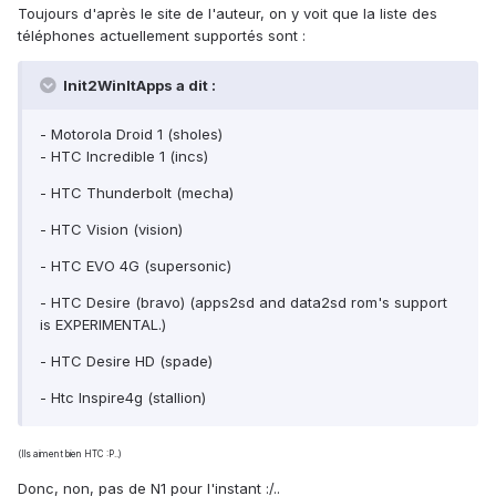
Toujours d'après le site de l'auteur, on y voit que la liste des
téléphones actuellement supportés sont :
Init2WinItApps a dit :
- Motorola Droid 1 (sholes)
- HTC Incredible 1 (incs)
- HTC Thunderbolt (mecha)
- HTC Vision (vision)
- HTC EVO 4G (supersonic)
- HTC Desire (bravo) (apps2sd and data2sd rom's support
is EXPERIMENTAL.)
- HTC Desire HD (spade)
- Htc Inspire4g (stallion)
(Ils aiment bien HTC :P..)
Donc, non, pas de N1 pour l'instant :/..