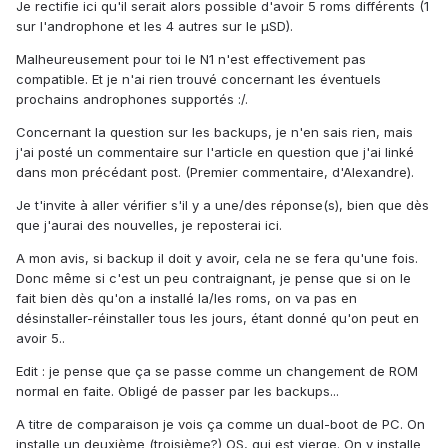
Je rectifie ici qu'il serait alors possible d'avoir 5 roms différents (1
sur l'androphone et les 4 autres sur le µSD).
Malheureusement pour toi le N1 n'est effectivement pas
compatible. Et je n'ai rien trouvé concernant les éventuels
prochains androphones supportés :/.
Concernant la question sur les backups, je n'en sais rien, mais
j'ai posté un commentaire sur l'article en question que j'ai linké
dans mon précédant post. (Premier commentaire, d'Alexandre).
Je t'invite à aller vérifier s'il y a une/des réponse(s), bien que dès
que j'aurai des nouvelles, je reposterai ici.
A mon avis, si backup il doit y avoir, cela ne se fera qu'une fois.
Donc même si c'est un peu contraignant, je pense que si on le
fait bien dès qu'on a installé la/les roms, on va pas en
désinstaller-réinstaller tous les jours, étant donné qu'on peut en
avoir 5..
Edit : je pense que ça se passe comme un changement de ROM
normal en faite. Obligé de passer par les backups...
A titre de comparaison je vois ça comme un dual-boot de PC. On
installe un deuxième (troisième?) OS, qui est vierge. On y installe