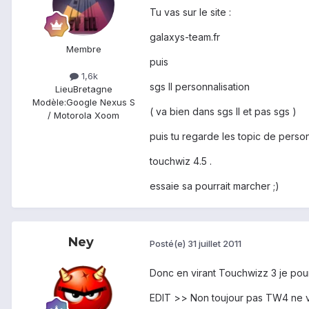
Tu vas sur le site :
galaxys-team.fr
Membre
puis
1,6k
sgs II personnalisation
Lieu
Bretagne
Modèle:
Google Nexus S
( va bien dans sgs II et pas sgs )
/ Motorola Xoom
puis tu regarde les topic de person
touchwiz 4.5 .
essaie sa pourrait marcher ;)
Ney
Posté(e)
31 juillet 2011
Donc en virant Touchwizz 3 je pour
EDIT >> Non toujour pas TW4 ne ve