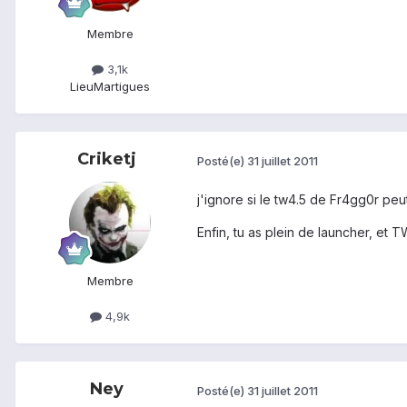
Membre
3,1k
Lieu
Martigues
Criketj
Posté(e)
31 juillet 2011
j'ignore si le tw4.5 de Fr4gg0r peut
Enfin, tu as plein de launcher, et 
Membre
4,9k
Ney
Posté(e)
31 juillet 2011