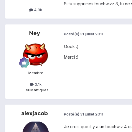
Si tu supprimes touchwizz 3, tu ne 
4,9k
Ney
Posté(e)
31 juillet 2011
Oook :)
Merci :)
Membre
3,1k
Lieu
Martigues
alexjacob
Posté(e)
31 juillet 2011
Je crois que il y a un touchwiz 4 q