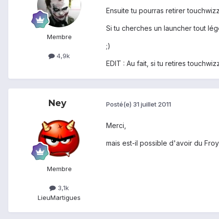
Ensuite tu pourras retirer touchwizz
Si tu cherches un launcher tout lég
Membre
;)
4,9k
EDIT : Au fait, si tu retires touchw
Ney
Posté(e)
31 juillet 2011
Merci,
mais est-il possible d'avoir du Fr
Membre
3,1k
Lieu
Martigues