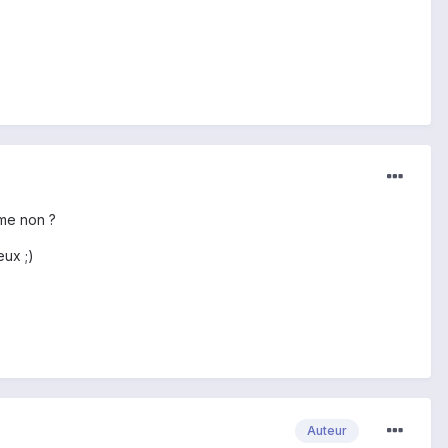
ème non ?
eux ;)
Auteur