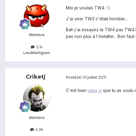
Moi je voulais TW4 :'(
J'ai virer TW3 c'était horrible...
Bah j'ai essayez le TW4 pas TW4.5 e
Membre
pas non plus à l'installer... Bon f
3,1k
Lieu
Martigues
Criketj
Posté(e)
31 juillet 2011
C'est bien
celui ci
que tu as voulu i
Membre
4,9k