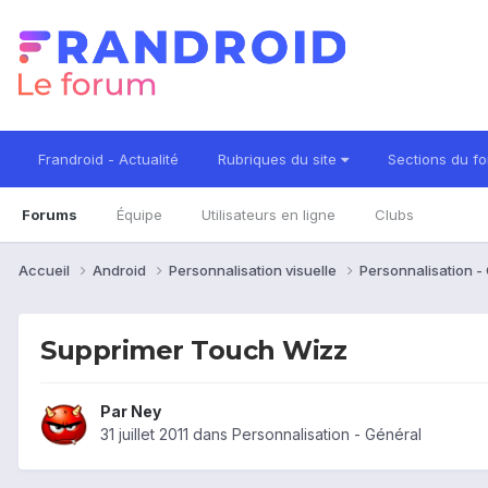
Frandroid - Actualité
Rubriques du site
Sections du f
Forums
Équipe
Utilisateurs en ligne
Clubs
Accueil
Android
Personnalisation visuelle
Personnalisation -
Supprimer Touch Wizz
Par
Ney
31 juillet 2011
dans
Personnalisation - Général