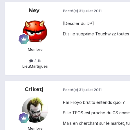
Ney
Posté(e)
31 juillet 2011
[Désoler du DP]
Et si je supprime Touchwizz toutes
Membre
3,1k
Lieu
Martigues
Criketj
Posté(e)
31 juillet 2011
Par Froyo brut tu entends quoi ?
Si le TEOS est proche du GS comme 
Mais en cherchant sur le market, t
Membre