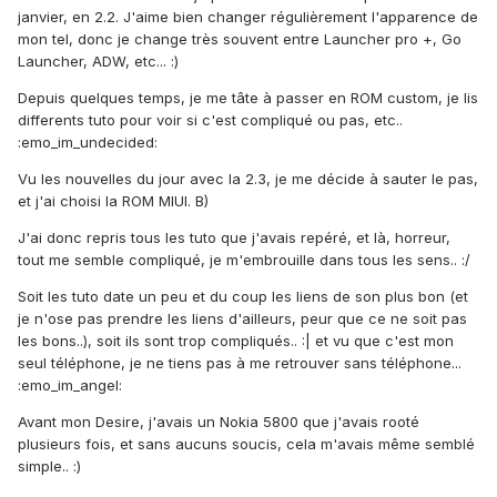
janvier, en 2.2. J'aime bien changer régulièrement l'apparence de
mon tel, donc je change très souvent entre Launcher pro +, Go
Launcher, ADW, etc... :)
Depuis quelques temps, je me tâte à passer en ROM custom, je lis
differents tuto pour voir si c'est compliqué ou pas, etc..
:emo_im_undecided:
Vu les nouvelles du jour avec la 2.3, je me décide à sauter le pas,
et j'ai choisi la ROM MIUI. B)
J'ai donc repris tous les tuto que j'avais repéré, et là, horreur,
tout me semble compliqué, je m'embrouille dans tous les sens.. :/
Soit les tuto date un peu et du coup les liens de son plus bon (et
je n'ose pas prendre les liens d'ailleurs, peur que ce ne soit pas
les bons..), soit ils sont trop compliqués.. :| et vu que c'est mon
seul téléphone, je ne tiens pas à me retrouver sans téléphone...
:emo_im_angel:
Avant mon Desire, j'avais un Nokia 5800 que j'avais rooté
plusieurs fois, et sans aucuns soucis, cela m'avais même semblé
simple.. :)