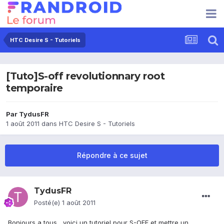
HTC Desire S - Tutoriels
[Tuto]S-off revolutionnary root
temporaire
Par
TydusFR
1 août 2011
dans
HTC Desire S - Tutoriels
Répondre à ce sujet
TydusFR
Posté(e)
1 août 2011
Bonjours a tous , voici un tutoriel pour S-OFF et mettre un