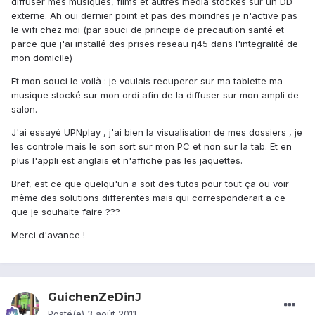
diffuser mes musiques, films et autres média stockés sur un DD
externe. Ah oui dernier point et pas des moindres je n'active pas
le wifi chez moi (par souci de principe de precaution santé et
parce que j'ai installé des prises reseau rj45 dans l'integralité de
mon domicile)
Et mon souci le voilà : je voulais recuperer sur ma tablette ma
musique stocké sur mon ordi afin de la diffuser sur mon ampli de
salon.
J'ai essayé UPNplay , j'ai bien la visualisation de mes dossiers , je
les controle mais le son sort sur mon PC et non sur la tab. Et en
plus l'appli est anglais et n'affiche pas les jaquettes.
Bref, est ce que quelqu'un a soit des tutos pour tout ça ou voir
même des solutions differentes mais qui corresponderait a ce
que je souhaite faire ???
Merci d'avance !
GuichenZeDinJ
Posté(e)
3 août 2011