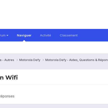
orum
Naviguer
Activité
Classement
a - Autres
Motorola Defy
Motorola Defy - Aides, Questions & Répo
n Wifi
 Réponses