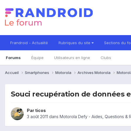
Frandroid - Actualité
Rubriques du site
Sections du f
Forums
Équipe
Utilisateurs en ligne
Clubs
Accueil
Smartphones
Motorola
Archives Motorola
Motorol
Souci recupération de données e
Par
ticos
3 août 2011
dans
Motorola Defy - Aides, Questions &