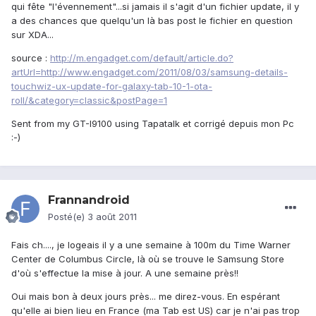
qui fête "l'évennement"...si jamais il s'agit d'un fichier update, il y
a des chances que quelqu'un là bas post le fichier en question
sur XDA...
source :
http://m.engadget.com/default/article.do?
artUrl=http://www.engadget.com/2011/08/03/samsung-details-
touchwiz-ux-update-for-galaxy-tab-10-1-ota-
roll/&category=classic&postPage=1
Sent from my GT-I9100 using Tapatalk et corrigé depuis mon Pc
:-)
Frannandroid
Posté(e)
3 août 2011
Fais ch...., je logeais il y a une semaine à 100m du Time Warner
Center de Columbus Circle, là où se trouve le Samsung Store
d'où s'effectue la mise à jour. A une semaine près!!
Oui mais bon à deux jours près... me direz-vous. En espérant
qu'elle ai bien lieu en France (ma Tab est US) car je n'ai pas trop