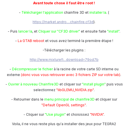
Avant toute chose il faut être root !
-
Télécharger l'application
chainfire 3D et
installer la
. (
https://market.andro....chainfire.cf3d
).
- Puis
lancer la
, et
Cliquer sur "CF3D driver"
et ensuite faite
"install"
.
-
La GTAB reboot
et vous avez terminé la première étape !
-Télécharger les plugins :
http://www.mixturefi...download=79od7b
-
Décompresser le fichier
à la racine de votre carte SD interne ou
externe
(donc vous vous retrouver avec 3 fichiers ZIP sur votre tab)
.
-
Ouvrer à nouveau Chainfire3D
et cliquer sur
"install plugin"
puis vous
selectionnez
"libGLEMU_NVIDIA.zip"
.
- Retourner dans le
menu principal de chainfire3D
et cliquer sur
"Default OpenGL settings"
.
- Cliquer sur
"Use plugin"
et choisissez
"NVIDIA"
.
Voila, il ne vous reste plus qu'a installer des jeux pour TEGRA2