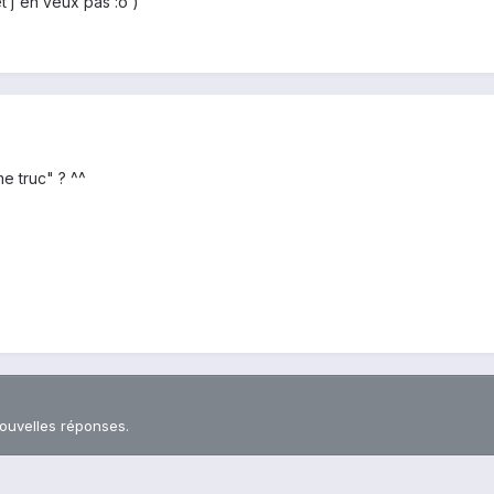
t j'en veux pas :o )
e truc" ? ^^
nouvelles réponses.