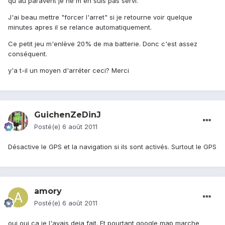
qu'au paravent je ne m'en suis pas servi.
J'ai beau mettre "forcer l'arret" si je retourne voir quelque
minutes apres il se relance automatiquement.
Ce petit jeu m'enlève 20% de ma batterie. Donc c'est assez
conséquent.
y'a t-il un moyen d'arréter ceci? Merci
GuichenZeDinJ
Posté(e)
6 août 2011
Désactive le GPS et la navigation si ils sont activés. Surtout le GPS
amory
Posté(e)
6 août 2011
oui oui ca je l'avais deja fait. Et pourtant google map marche