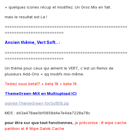
+ quelques icones récup et modifiez. Un Gros Mix en fait .
mais le resultat est La !
====================================================
=========================
Ancien thême, Vert Soft.. :
====================================================
=========================
Un thème pour ceux qui aiment le VERT, c'est un Remix de
plusieurs Add-Ons + qq modifs moi-même.
Testez sous beta17 + beta 18 + beta 19
ThemeGreen-MIX en Multiupload ICI
signed-ThemeGreen-forGsfB19.zip
MD5 : d43a478ae0bf0858d4e7e4da7228a78c
pour être sur que tout fonctionnes
,
je préconise
:
# wipe cache
partition et # Wipe Dalvik Cache