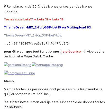
# Remplacez + de 95 % des icones grises par des icones
couleurs.
Testez sous beta17 + beta 18 + beta 19
ThemeGreen-MIX_2-for_GSF-bet19 en Multiupload ICI
ThemeGreen-MIX_2-for_GSF-bet19.zip
md5: f9914863674cea6a8c7147dff7fdb9f2
pour être sur que tout fonctionnes
,
je préconise
: # wipe cache
partition et # Wipe Dalvik Cache
Mémo:
Merci à toutes les personnes dont je ne sais plus les pseudos, à
qui j'ai pompez leurs AddOns,
les .zip trainez sur mon ordi (je serais incapable de donnez toutes
les sources),