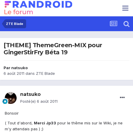
ZTE Blade
[THEME] ThemeGreen-MIX pour
GingerStirFry Béta 19
Par
natsuko
6 août 2011
dans
ZTE Blade
natsuko
Posté(e)
6 août 2011
Bonsoir
( Tout d'abord,
Merci Jp33
pour le thême mis sur le Wiki, je ne
m'y attendais pas ) ;)