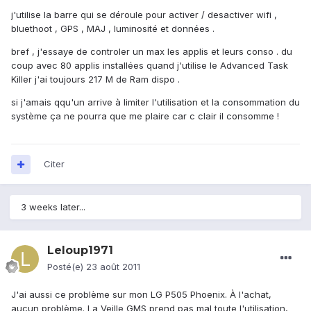
j'utilise la barre qui se déroule pour activer / desactiver wifi ,
bluethoot , GPS , MAJ , luminosité et données .
bref , j'essaye de controler un max les applis et leurs conso . du
coup avec 80 applis installées quand j'utilise le Advanced Task
Killer j'ai toujours 217 M de Ram dispo .
si j'amais qqu'un arrive à limiter l'utilisation et la consommation du
système ça ne pourra que me plaire car c clair il consomme !
Citer
3 weeks later...
Leloup1971
Posté(e)
23 août 2011
J'ai aussi ce problème sur mon LG P505 Phoenix. À l'achat,
aucun problème. La Veille GMS prend pas mal toute l'utilisation,