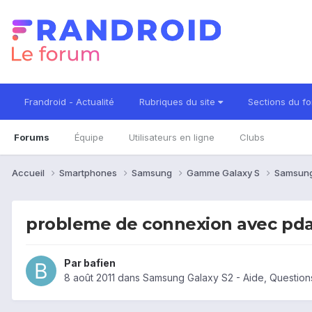
Frandroid - Actualité
Rubriques du site
Sections du f
Forums
Équipe
Utilisateurs en ligne
Clubs
Accueil
Smartphones
Samsung
Gamme Galaxy S
Samsung
probleme de connexion avec pd
Par
bafien
8 août 2011
dans
Samsung Galaxy S2 - Aide, Questio