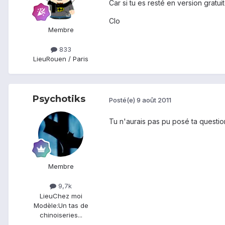
Car si tu es resté en version gratu
Clo
Membre
833
Lieu
Rouen / Paris
Psychotiks
Posté(e)
9 août 2011
Tu n'aurais pas pu posé ta question
Membre
9,7k
Lieu
Chez moi
Modèle:
Un tas de
chinoiseries...