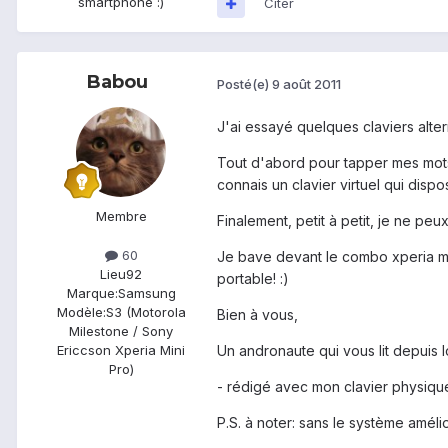
smartphone :)
Citer
Babou
Posté(e)
9 août 2011
J'ai essayé quelques claviers altern
Tout d'abord pour tapper mes mots 
connais un clavier virtuel qui disp
Membre
Finalement, petit à petit, je ne peu
60
Je bave devant le combo xperia min
Lieu
92
portable! :)
Marque:
Samsung
Modèle:
S3 (Motorola
Bien à vous,
Milestone / Sony
Un andronaute qui vous lit depuis 
Ericcson Xperia Mini
Pro)
- rédigé avec mon clavier physiqu
P.S. à noter: sans le système amélio