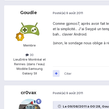
Goudie
Posté(e)
9 août 2011
Comme gpmoo7, après avoir fait le t
et la simplicité... J'ai Swypé un t
bah... clavier Android.
(sinon, le sondage nous oblige à r
Membre
30
Lieu
Entre Montréal et
Rennes (dans l'eau)
Modèle:
Samsung
Galaxy SII
Citer
cr0vax
Posté(e)
9 août 2011
Le 09/08/2011 à 00:28, Goudi