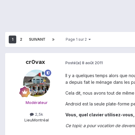
1
2
SUIVANT
Page 1 sur 2
cr0vax
Posté(e)
8 août 2011
Il y a quelques temps alors que no
a depuis fait le ménage dans les p
Cela dit, nous avons tout de même 
Modérateur
Android est la seule plate-forme p
2,5k
Vous, quel clavier utilisez-vous
Lieu
Montréal
Ce topic a pour vocation de devenir 