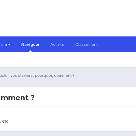
orum
Naviguer
Activité
Classement
ticle : vos claviers, pourquoi, comment ?
 comment ?
 etc.