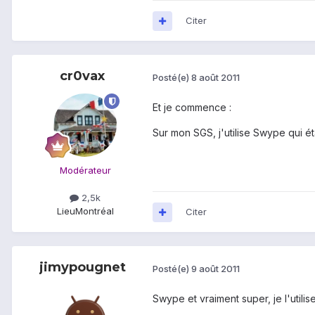
Citer
cr0vax
Posté(e)
8 août 2011
Et je commence :
Sur mon SGS, j'utilise Swype qui ét
Modérateur
2,5k
Lieu
Montréal
Citer
jimypougnet
Posté(e)
9 août 2011
Swype et vraiment super, je l'utili