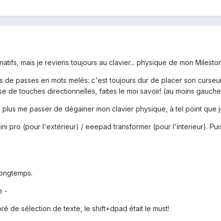
atifs, mais je reviens toujours au clavier... physique de mon Mileston
de passes en mots melés: c'est toujours dur de placer son curseur en
ose de touches directionnelles, faites le moi savoir! (au moins gauch
x plus me passer de dégainer mon clavier physique, à tel point que je 
i pro (pour l'extérieur) / eeepad transformer (pour l'interieur). Pu
longtemps.
e -
ré de sélection de texte, le shift+dpad était le must!