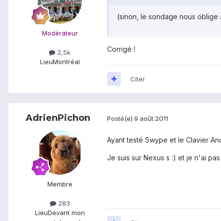
(sinon, le sondage nous oblige 
Modérateur
Corrigé !
2,5k
Lieu
Montréal
Citer
AdrienPichon
Posté(e)
9 août 2011
Ayant testé Swype et le Clavier Andr
Je suis sur Nexus s :) et je n'ai p
Membre
283
Lieu
Devant mon