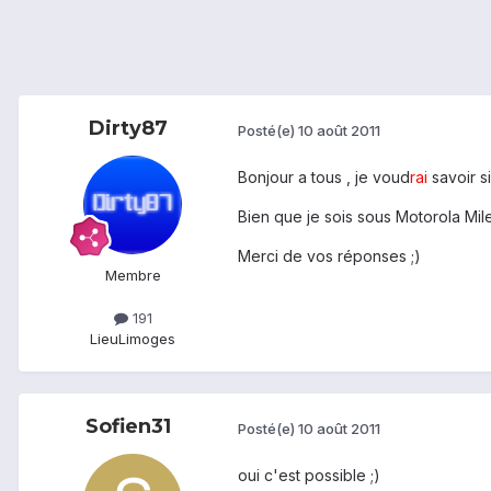
Dirty87
Posté(e)
10 août 2011
Bonjour a tous , je voud
rai
savoir s
Bien que je sois sous Motorola Mile
Merci de vos réponses ;)
Membre
191
Lieu
Limoges
Sofien31
Posté(e)
10 août 2011
oui c'est possible ;)