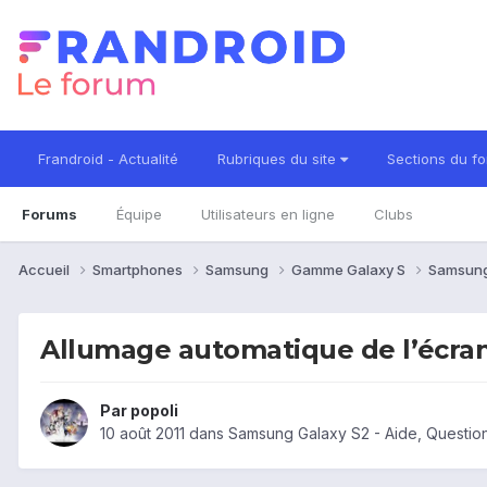
Frandroid - Actualité
Rubriques du site
Sections du f
Forums
Équipe
Utilisateurs en ligne
Clubs
Accueil
Smartphones
Samsung
Gamme Galaxy S
Samsung
Allumage automatique de l’écran
Par
popoli
10 août 2011
dans
Samsung Galaxy S2 - Aide, Questi