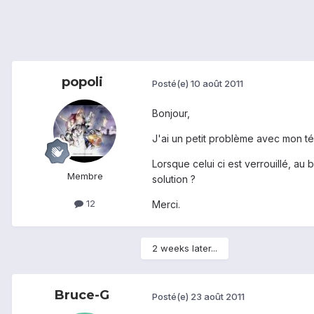
popoli
Posté(e)
10 août 2011
Bonjour,
J'ai un petit problème avec mon t
Lorsque celui ci est verrouillé, a
Membre
solution ?
12
Merci.
2 weeks later...
Bruce-G
Posté(e)
23 août 2011