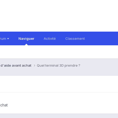
orum
Naviguer
Activité
Classement
 d'aide avant achat
Quel terminal 3D prendre ?
achat