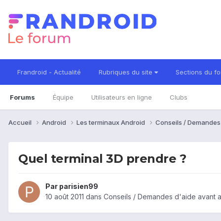
Frandroid - Actualité
Rubriques du site
Sections du f
Forums
Équipe
Utilisateurs en ligne
Clubs
Accueil
Android
Les terminaux Android
Conseils / Demandes
Quel terminal 3D prendre ?
Par
parisien99
10 août 2011
dans
Conseils / Demandes d'aide avant 