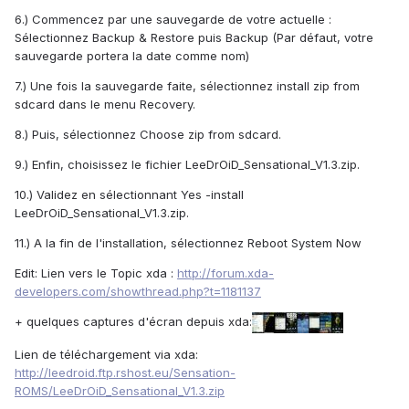
6.) Commencez par une sauvegarde de votre actuelle :
Sélectionnez Backup & Restore puis Backup (Par défaut, votre
sauvegarde portera la date comme nom)
7.) Une fois la sauvegarde faite, sélectionnez install zip from
sdcard dans le menu Recovery.
8.) Puis, sélectionnez Choose zip from sdcard.
9.) Enfin, choisissez le fichier LeeDrOiD_Sensational_V1.3.zip.
10.) Validez en sélectionnant Yes -install
LeeDrOiD_Sensational_V1.3.zip.
11.) A la fin de l'installation, sélectionnez Reboot System Now
Edit: Lien vers le Topic xda :
http://forum.xda-
developers.com/showthread.php?t=1181137
+ quelques captures d'écran depuis xda:
Lien de téléchargement via xda:
http://leedroid.ftp.rshost.eu/Sensation-
ROMS/LeeDrOiD_Sensational_V1.3.zip