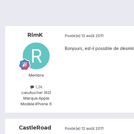
RimK
Posté(e)
12 août 2011
Bonjours, est-il possible de désim
Membre
1,2k
Lieu
Auchel (62)
Marque:
Apple
Modèle:
iPhone 6
CastleRoad
Posté(e)
12 août 2011