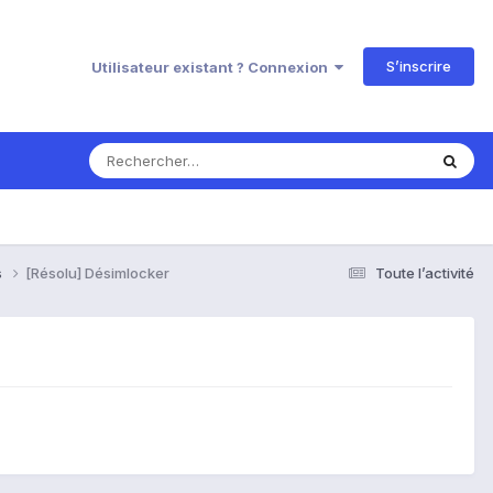
S’inscrire
Utilisateur existant ? Connexion
s
[Résolu] Désimlocker
Toute l’activité