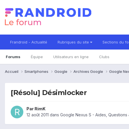
Frandroid - Actualité
Rubriques du site
Sections du f
Forums
Équipe
Utilisateurs en ligne
Clubs
Accueil
Smartphones
Google
Archives Google
Google Ne
[Résolu] Désimlocker
Par
RimK
12 août 2011
dans
Google Nexus S - Aides, Questions