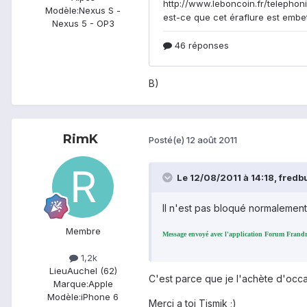
Modèle:
Nexus S -
Nexus 5 - OP3
B)
RimK
Posté(e)
12 août 2011
Le 12/08/2011 à 14:18, fredbul
Il n'est pas bloqué normalement
Membre
Message envoyé avec l'application Forum Frand
1,2k
Lieu
Auchel (62)
C'est parce que je l'achète d'occas
Marque:
Apple
Modèle:
iPhone 6
Merci a toi Tismik ;)