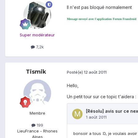
Il n'est pas bloqué normalement
Message envoyé avec l'application Forum Frandroid
Super modérateur
7,2k
Tismik
Posté(e)
12 août 2011
Hello,
Un petit tour sur ce topic t'aidera :
Membre
199
Lieu
France - Rhones
Alpes