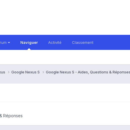
orum
Naviguer
Activité
Classement
xus
Google Nexus S
Google Nexus S - Aides, Questions & Réponse
 & Réponses