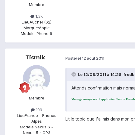
Membre
1,2k
Lieu
Auchel (62)
Marque:
Apple
Modèle:
iPhone 6
Tismik
Posté(e)
12 août 2011
Le 12/08/2011 à 14:28, fredbul
Attends confirmation mais norm
Membre
Message envoyé avec l'application Forum Frand
199
Lieu
France - Rhones
Lit le topic que j'ai mis dans mon pr
Alpes
Modèle:
Nexus S -
Nexus 5 - OP3