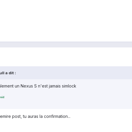
l a dit :
alement un Nexus S n'est jamais simlock
roid
emire post, tu auras la confirmation...