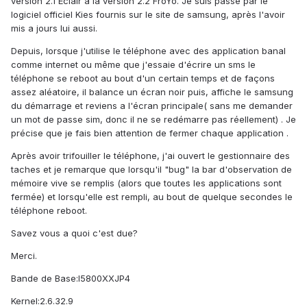
version 2.1 Eclair à la version 2.2 FroYo. Je suis passé par le
logiciel officiel Kies fournis sur le site de samsung, après l'avoir
mis a jours lui aussi.
Depuis, lorsque j'utilise le téléphone avec des application banal
comme internet ou même que j'essaie d'écrire un sms le
téléphone se reboot au bout d'un certain temps et de façons
assez aléatoire, il balance un écran noir puis, affiche le samsung
du démarrage et reviens a l'écran principale( sans me demander
un mot de passe sim, donc il ne se redémarre pas réellement) . Je
précise que je fais bien attention de fermer chaque application .
Après avoir trifouiller le téléphone, j'ai ouvert le gestionnaire des
taches et je remarque que lorsqu'il "bug" la bar d'observation de
mémoire vive se remplis (alors que toutes les applications sont
fermée) et lorsqu'elle est rempli, au bout de quelque secondes le
téléphone reboot.
Savez vous a quoi c'est due?
Merci.
Bande de Base:I5800XXJP4
Kernel:2.6.32.9