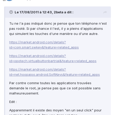
Le 17/08/2011 à 12:43, 2beta a dit :
Tu ne l'a pas indiqué donc je pense que ton téléphone n'est
pas rooté. Si par chance il l'est, il y a pleins d'applications
qui simulent les touches d'une manière ou d'une autre.
https://market.android.com/details?
id=com.smart.swkey&feature=related_apps
https://market.android.com/details?
id=opotech.virtualbuttonbartrial&feature=related_apps
https://market.android.com/details?
id=net.hoopajoo.android.SoftKeys&feature=related_apps
Par contre comme toutes les applications trouvées
demande le root, je pense pas que ce soit possible sans
malheureusement.
Edit :
Apparemment il existe des moyen "en un seul click" pour