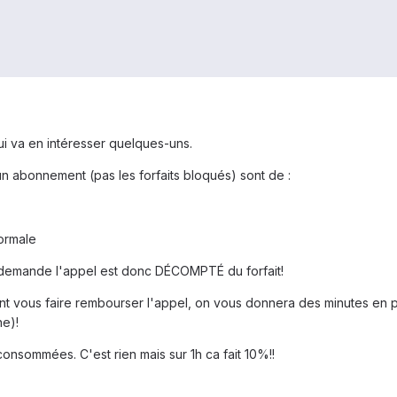
i va en intéresser quelques-uns.
 un abonnement (pas les forfaits bloqués) sont de :
ormale
la demande l'appel est donc DÉCOMPTÉ du forfait!
ous faire rembourser l'appel, on vous donnera des minutes en plus 
ne)!
 consommées. C'est rien mais sur 1h ca fait 10%!!