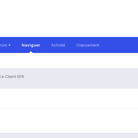
orum
Naviguer
Activité
Classement
ce Client SFR