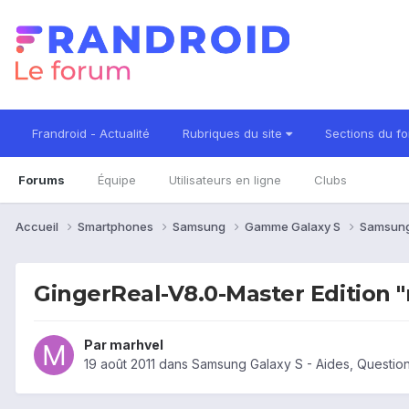
Frandroid - Actualité
Rubriques du site
Sections du f
Forums
Équipe
Utilisateurs en ligne
Clubs
Accueil
Smartphones
Samsung
Gamme Galaxy S
Samsung
GingerReal-V8.0-Master Edition 
Par
marhvel
19 août 2011
dans
Samsung Galaxy S - Aides, Questio