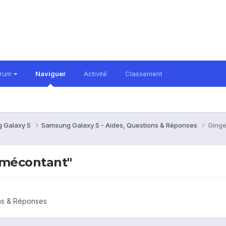
orum
Naviguer
Activité
Classement
 Galaxy S
Samsung Galaxy S - Aides, Questions & Réponses
Ginge
"mécontant"
ns & Réponses