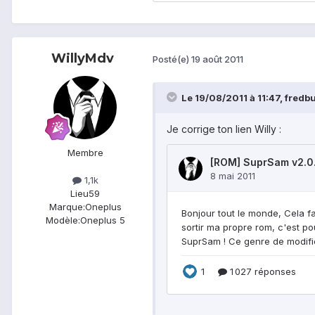
WillyMdv
Posté(e)
19 août 2011
Le 19/08/2011 à 11:47, fredbull
Je corrige ton lien Willy :
Membre
1,1k
Lieu
59
Marque:
Oneplus
Modèle:
Oneplus 5