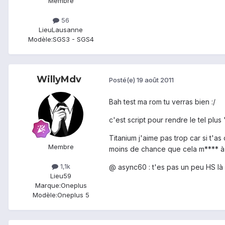
Membre
56
Lieu
Lausanne
Modèle:
SGS3 - SGS4
WillyMdv
Posté(e)
19 août 2011
Bah test ma rom tu verras bien :/
c'est script pour rendre le tel plus
Titanium j'aime pas trop car si t'as
Membre
moins de chance que cela m**** à n
1,1k
@ async60 : t'es pas un peu HS là
Lieu
59
Marque:
Oneplus
Modèle:
Oneplus 5