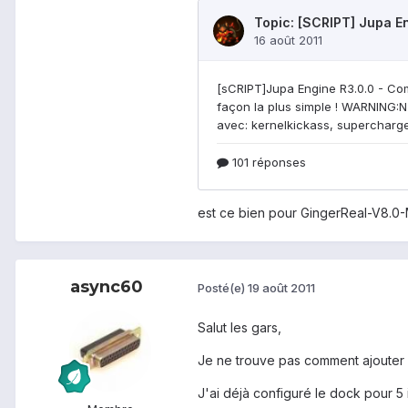
est ce bien pour GingerReal-V8.0-
async60
Posté(e)
19 août 2011
Salut les gars,
Je ne trouve pas comment ajouter l
J'ai déjà configuré le dock pour 5 i