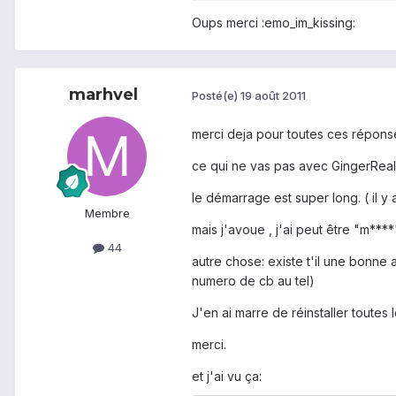
Oups merci :emo_im_kissing:
marhvel
Posté(e)
19 août 2011
merci deja pour toutes ces répons
ce qui ne vas pas avec GingerReal-
le démarrage est super long. ( il y 
Membre
mais j'avoue , j'ai peut être "m****
44
autre chose: existe t'il une bonne
numero de cb au tel)
J'en ai marre de réinstaller toutes 
merci.
et j'ai vu ça: