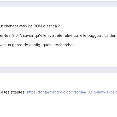
eut changer mais de ROM c'est çà ?
Real 8.0. A savoir qu'elle avait été retiré car elle bugguait. La dern
oir un genre de config' que tu recherches
 tes attentes :
https://forum.frandroid.com/forum/107-galaxy-s-d