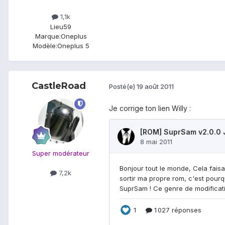
1,1k
Lieu
59
Marque:
Oneplus
Modèle:
Oneplus 5
CastleRoad
Posté(e)
19 août 2011
Je corrige ton lien Willy :
Super modérateur
7,2k