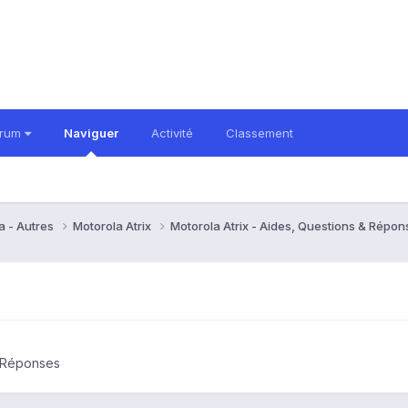
orum
Naviguer
Activité
Classement
a - Autres
Motorola Atrix
Motorola Atrix - Aides, Questions & Répo
& Réponses