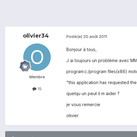
olivier34
Posté(e)
20 août 2011
Bonjour à tous,
J ai toujours un problème avec MML, 
program:c:/program files(x86) moto
Membre
"this application has requested the
15
quelqu un peut il m aider ?
je vous remercie
olivier