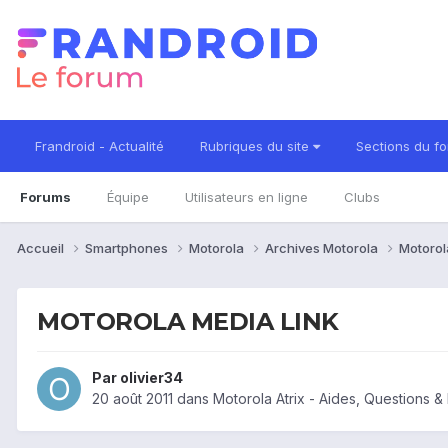
Frandroid - Actualité
Rubriques du site
Sections du f
Forums
Équipe
Utilisateurs en ligne
Clubs
Accueil
Smartphones
Motorola
Archives Motorola
Motorol
MOTOROLA MEDIA LINK
Par
olivier34
20 août 2011
dans
Motorola Atrix - Aides, Questions 