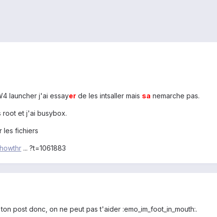
4 launcher j'ai essay
er
de les intsaller mais
sa
nemarche pas.
s root et j'ai busybox.
 les fichiers
showthr
... ?t=1061883
s ton post donc, on ne peut pas t'aider :emo_im_foot_in_mouth:.