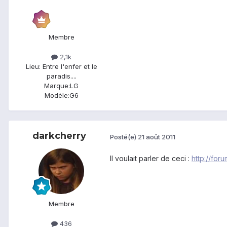
Membre
2,1k
Lieu
: Entre l'enfer et le
paradis....
Marque:
LG
Modèle:
G6
darkcherry
Posté(e)
21 août 2011
Il voulait parler de ceci :
http://fo
Membre
436