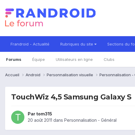
Frandroid - Actualité
Rubriques du site
Sections du f
Forums
Équipe
Utilisateurs en ligne
Clubs
Accueil
Android
Personnalisation visuelle
Personnalisation -
TouchWiz 4,5 Samsung Galaxy S
Par
tom315
20 août 2011
dans
Personnalisation - Général