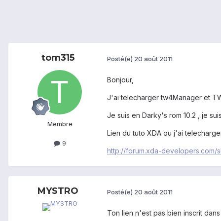
tom315
Posté(e)
20 août 2011
Bonjour,
J'ai telecharger tw4Manager et TW
Je suis en Darky's rom 10.2 , je sui
Membre
Lien du tuto XDA ou j'ai telecharger
9
http://forum.xda-developers.com/
MYSTRO
Posté(e)
20 août 2011
Ton lien n'est pas bien inscrit dan