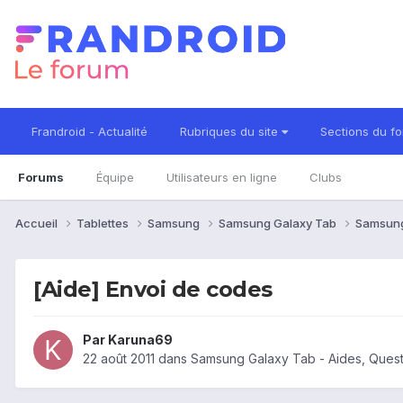
Frandroid - Actualité
Rubriques du site
Sections du f
Forums
Équipe
Utilisateurs en ligne
Clubs
Accueil
Tablettes
Samsung
Samsung Galaxy Tab
Samsung
[Aide] Envoi de codes
Par
Karuna69
22 août 2011
dans
Samsung Galaxy Tab - Aides, Ques