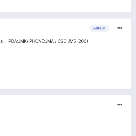
Auteur
e j'ai.... PDA:JMK/ PHONE:JMA / CSC:JM5 (200)