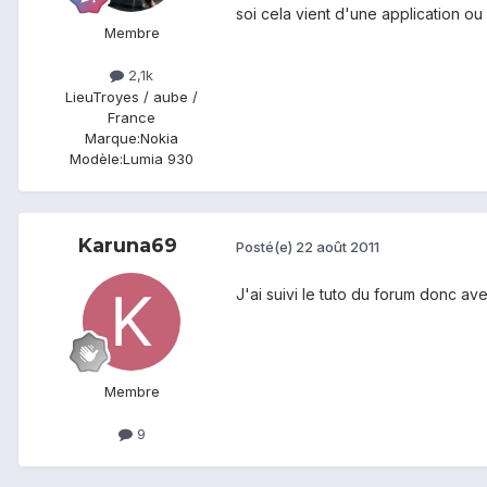
soi cela vient d'une application ou
Membre
2,1k
Lieu
Troyes / aube /
France
Marque:
Nokia
Modèle:
Lumia 930
Karuna69
Posté(e)
22 août 2011
J'ai suivi le tuto du forum donc av
Membre
9