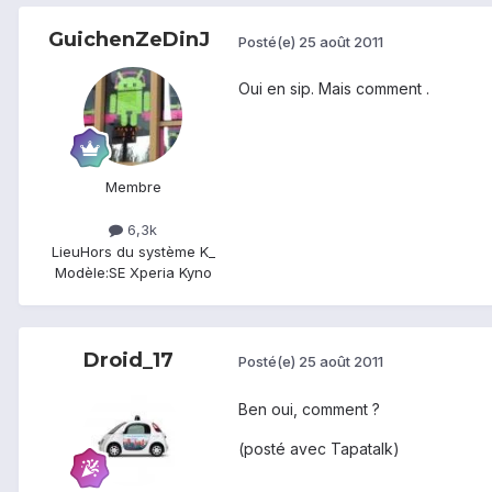
GuichenZeDinJ
Posté(e)
25 août 2011
Oui en sip. Mais comment .
Membre
6,3k
Lieu
Hors du système K_
Modèle:
SE Xperia Kyno
Droid_17
Posté(e)
25 août 2011
Ben oui, comment ?
(posté avec Tapatalk)