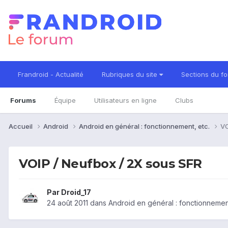
Frandroid - Actualité
Rubriques du site
Sections du f
Forums
Équipe
Utilisateurs en ligne
Clubs
Accueil
Android
Android en général : fonctionnement, etc.
VO
VOIP / Neufbox / 2X sous SFR
Par
Droid_17
24 août 2011
dans
Android en général : fonctionnement