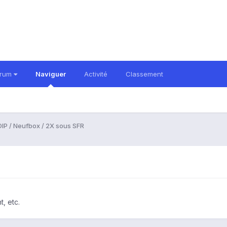
orum
Naviguer
Activité
Classement
IP / Neufbox / 2X sous SFR
, etc.