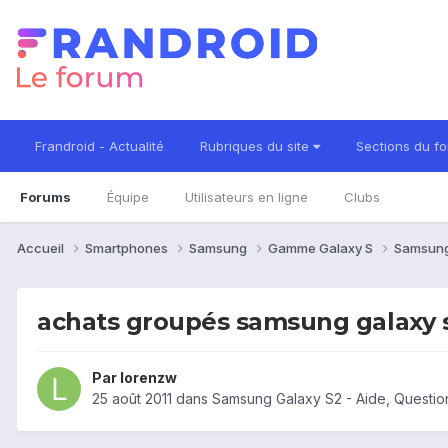
Frandroid - Actualité
Rubriques du site
Sections du f
Forums
Équipe
Utilisateurs en ligne
Clubs
Accueil
Smartphones
Samsung
Gamme Galaxy S
Samsung
achats groupés samsung galaxy 
Par
lorenzw
25 août 2011
dans
Samsung Galaxy S2 - Aide, Questi