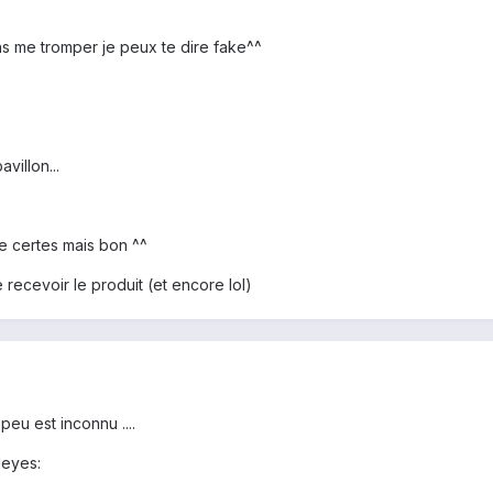
ns me tromper je peux te dire fake^^
villon...
te certes mais bon ^^
recevoir le produit (et encore lol)
peu est inconnu ....
leyes: