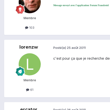
Message envoyé avec l'application Forum Frandroid
Membre
103
lorenzw
Posté(e)
25 août 2011
c'est pour ça que je recherche des
Membre
61
ercator
Posté(e)
26 août 2011