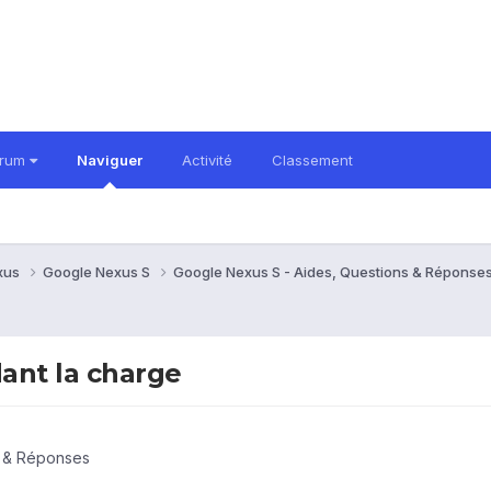
orum
Naviguer
Activité
Classement
xus
Google Nexus S
Google Nexus S - Aides, Questions & Réponse
ant la charge
s & Réponses