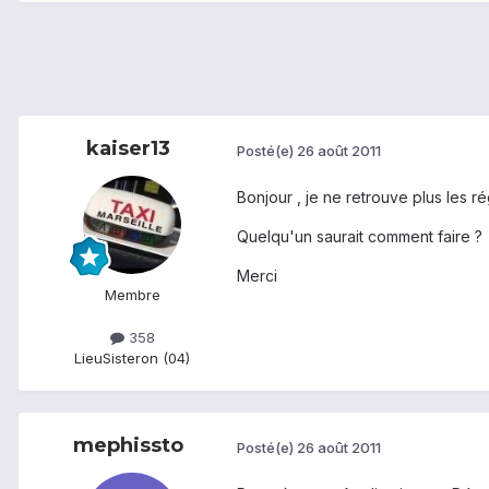
kaiser13
Posté(e)
26 août 2011
Bonjour , je ne retrouve plus les r
Quelqu'un saurait comment faire ?
Merci
Membre
358
Lieu
Sisteron (04)
mephissto
Posté(e)
26 août 2011