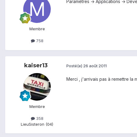
Paramètres -> Applications -> Dév
Membre
758
kaiser13
Posté(e)
26 août 2011
Merci , j'arrivais pas à remettre la 
Membre
358
Lieu
Sisteron (04)