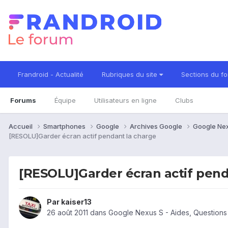
Frandroid - Actualité
Rubriques du site
Sections du f
Forums
Équipe
Utilisateurs en ligne
Clubs
Accueil
Smartphones
Google
Archives Google
Google Ne
[RESOLU]Garder écran actif pendant la charge
[RESOLU]Garder écran actif pend
Par
kaiser13
26 août 2011
dans
Google Nexus S - Aides, Question