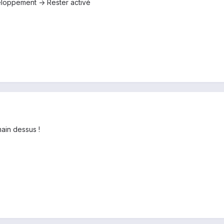
eloppement -> Rester activé
main dessus !