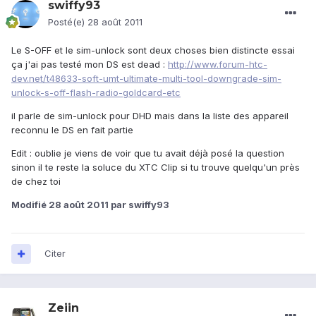
swiffy93
Posté(e)
28 août 2011
Le S-OFF et le sim-unlock sont deux choses bien distincte essai
ça j'ai pas testé mon DS est dead :
http://www.forum-htc-
dev.net/t48633-soft-umt-ultimate-multi-tool-downgrade-sim-
unlock-s-off-flash-radio-goldcard-etc
il parle de sim-unlock pour DHD mais dans la liste des appareil
reconnu le DS en fait partie
Edit : oublie je viens de voir que tu avait déjà posé la question
sinon il te reste la soluce du XTC Clip si tu trouve quelqu'un près
de chez toi
Modifié
28 août 2011
par swiffy93
Citer
Zeiin